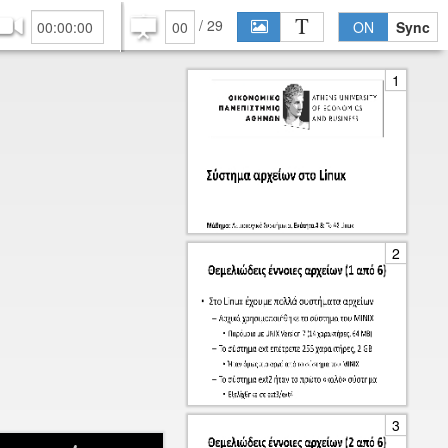
/
29
S
T
ON
Sync
1
2
3