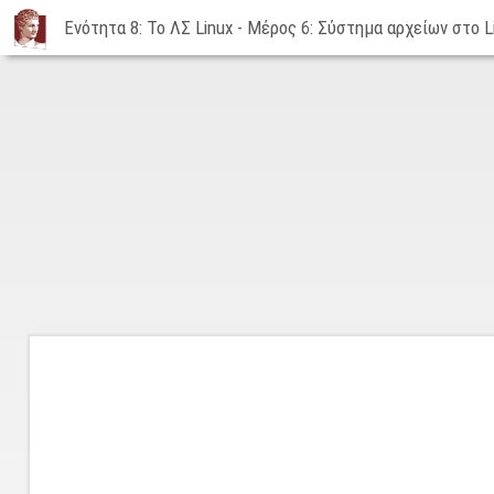
Ενότητα 8: Το ΛΣ Linux - Μέρος 6: Σύστημα αρχείων στο L
Ενότητα
8:
Το
ΛΣ
Linux
-
Μέρος
6:
Σύστημα
αρχείων
στο
Linux