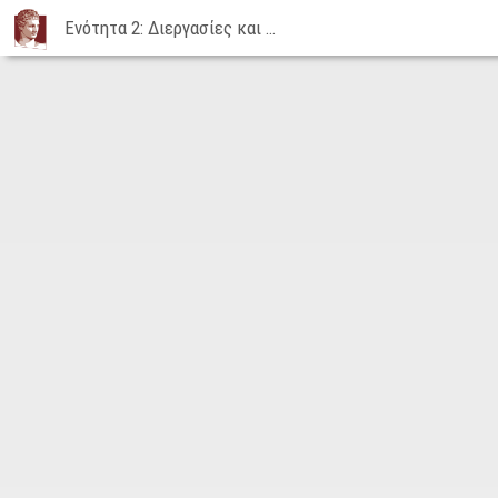
Ενότητα 2: Διεργασίες και Νήματα - Μέρος 3: Διαδιεργασιακή επικοινωνία | 28-09-2015
Ενότητα
2:
Διεργασίες
και
Νήματα
-
Μέρος
3:
Διαδιεργασιακή
επικοινωνία