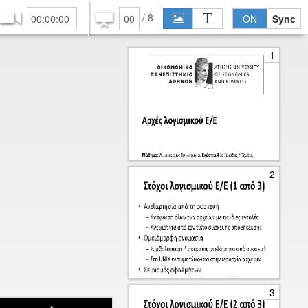
/
8
S
T
ON
Sync
1
2
3