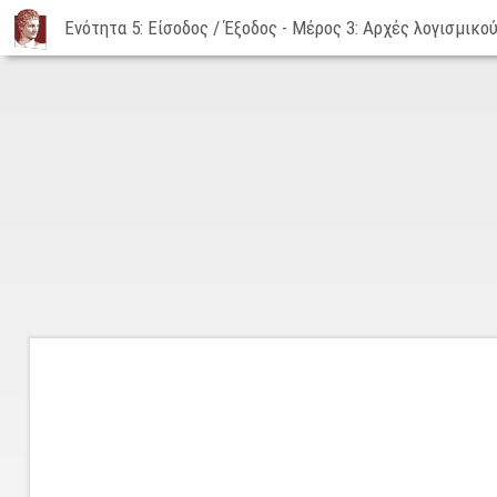
Ενότητα 5: Είσοδος / Έξοδος - Μέρος 3: Αρχές λογισμικού
Ενότητα
5:
Είσοδος
/
Έξοδος
-
Μέρος
3:
Αρχές
λογισμικού
Ε/
Ε