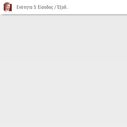
Ενότητα 5: Είσοδος / Έξοδος - Μέρος 7: Διασυνδέσεις με το χρήστη | 26-10-2015
Ενότητα
5:
Είσοδος
/
Έξοδος
-
Μέρος
7:
Διασυνδέσεις
με
το
χρήστη